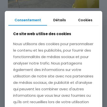
Cargaz
Dépannage
Consentement
Détails
Cookies
Livraison de 2 racks à la
RATP
Ce site web utilise des cookies
Livraison de 2 racks de dépannage sur le
Nous utilisons des cookies pour personnaliser
site RATP de Championnet
le contenu et les publicités, pour fournir des
fonctionnalités de médias sociaux et pour
analyser notre trafic. Nous partageons
27 janvier 2022
également des informations sur votre
utilisation de notre site avec nos partenaires
de médias sociaux, de publicité et d'analyse
25
qui peuvent les combiner avec d'autres
informations que vous leur avez fournies ou
qu'ils ont recueillies lors de votre utilisation