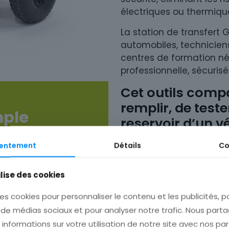
électriques ou thermiqu
La station de transfert
automobiles, technicien
centres de formation né
professionnelle, sécurisé
Cet outils compa
remplir, de teste
mple
reservoir d’un v
MAGAZ® peut
entement
Détails
Co
u’à 45 litres de
égré et le
ilise des cookies
Une solut
 un autre
es cookies pour personnaliser le contenu et les publicités, p
 de médias sociaux et pour analyser notre trafic. Nous part
Avec une prise e
nformations sur votre utilisation de notre site avec nos pa