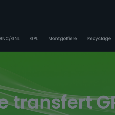
GNC/GNL
GPL
Montgolfière
Recyclage
e transfert G