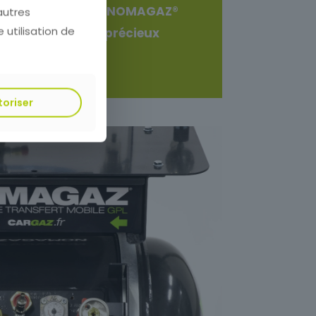
ation de transfert NOMAGAZ®
autres
e utilisation de
gagner un temps précieux
l.
toriser