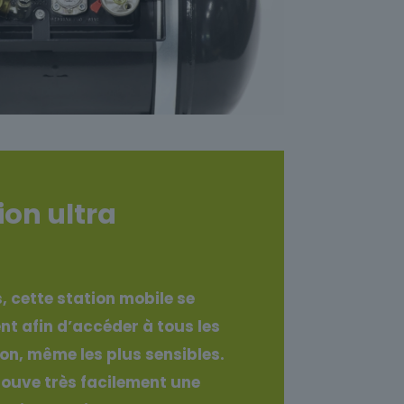
ion ultra
, cette station mobile se
nt afin d’accéder à tous les
ion, même les plus sensibles.
rouve très facilement une