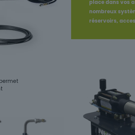
place dans vos at
nombreux systèm
réservoirs, acces
 permet
nt