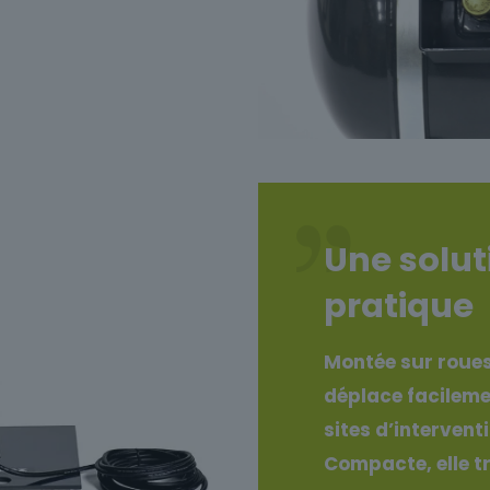
Une solut
pratique
Montée sur roues
déplace facileme
sites d’intervent
Compacte, elle t