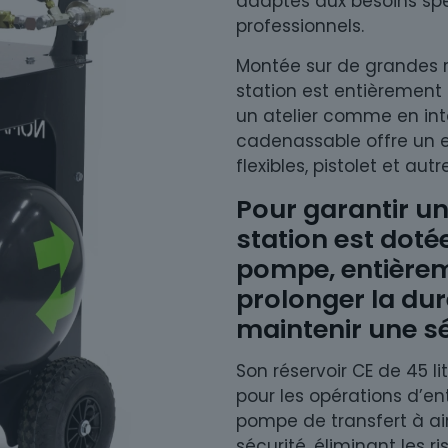
adaptés aux besoins spéc
professionnels.
Montée sur de grandes r
station est entièrement
un atelier comme en inte
cadenassable offre un 
flexibles, pistolet et aut
Pour garantir une
station est dotée
pompe, entièrem
prolonger la dur
maintenir une sé
Son réservoir CE de 45 l
pour les opérations d’ent
pompe de transfert à 
sécurité, éliminant les r