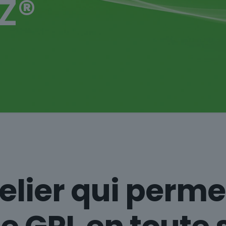
Z®
telier qui perme