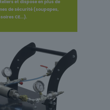
eliers et dispose en plus de
es de sécurité (soupapes,
soires CE...).