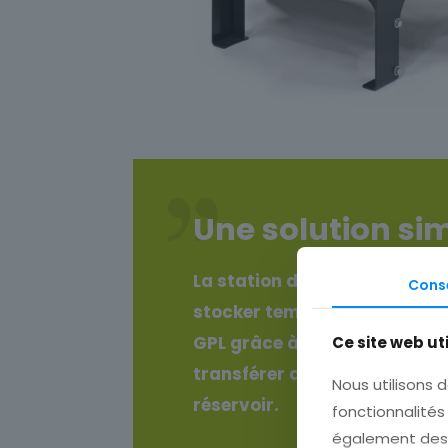
Une solution si
La station de transfert NO
Cons
stocker temporairement jusq
GPL grâce à son réservoir int
Ce site web ut
transférer directement dans
Nous utilisons d
réservoir.
fonctionnalités
également des i