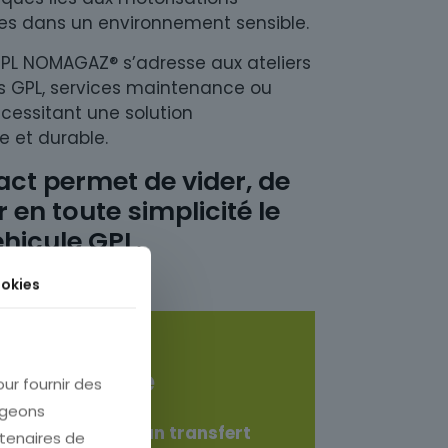
es dans un environnement sensible.
 GPL NOMAGAZ® s’adresse aux ateliers
s GPL, services maintenance ou
cessitant une solution
e et durable.
ct permet de vider, de
r en toute simplicité le
éhicule GPL.
okies
ion rapide
our fournir des
ageons
n main rapide et un transfert
rtenaires de