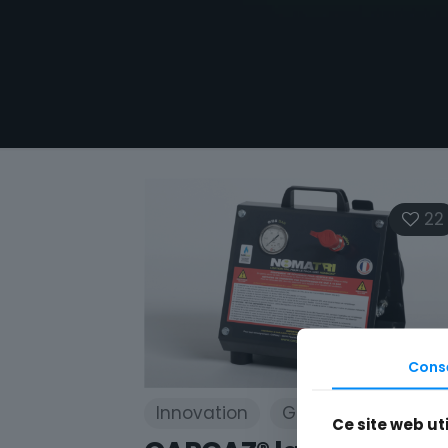
22
Cons
Innovation
GNL
Ce site web ut