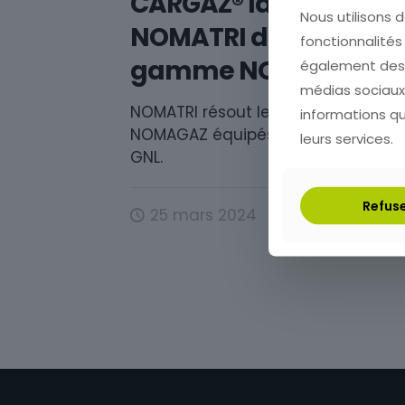
CARGAZ® lance
Nous utilisons d
NOMATRI dans la
fonctionnalités
gamme NOMAGAZ®
également des i
médias sociaux,
NOMATRI résout le problème des R
informations que
NOMAGAZ équipés en GNC et non 
leurs services.
GNL.
Refus
25 mars 2024