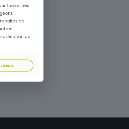
our fournir des
ageons
rtenaires de
autres
e utilisation de
toriser