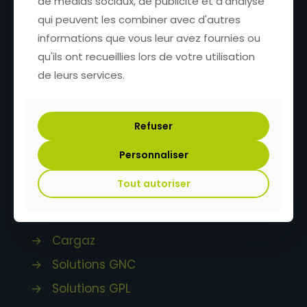
de médias sociaux, de publicité et d'analyse
Cargaz
qui peuvent les combiner avec d'autres
des solutions innovantes
informations que vous leur avez fournies ou
dédiées au transfert de gaz
qu'ils ont recueillies lors de votre utilisation
de leurs services.
+33 4 74 01 87 06
Refuser
252 impasse des Quatre Vents
69210 Fleurieux-sur-l'Arbresle
Personnaliser
France
Tout autoriser
→
Accueil
→
Cargaz
→
Solutions GNC
→
Solutions GPL