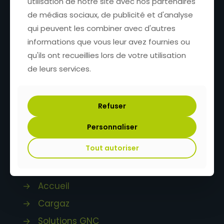
utilisation de notre site avec nos partenaires
de médias sociaux, de publicité et d'analyse
qui peuvent les combiner avec d'autres
Cargaz
informations que vous leur avez fournies ou
des solutions innovantes
qu'ils ont recueillies lors de votre utilisation
dédiées au transfert de gaz
de leurs services.
+33 4 74 01 87 06
Refuser
Personnaliser
252 impasse des Quatre Vents
69210 Fleurieux-sur-l'Arbresle
France
Tout autoriser
→
Accueil
→
Cargaz
→
Solutions GNC