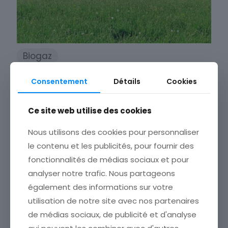
Biogaz
Le gaz vert gagne du
Consentement
Détails
Cookies
terrain
Ce site web utilise des cookies
Appelé aussi biogaz, le gaz vert tend à se
développer en France mais aussi à travers
Nous utilisons des cookies pour personnaliser
le monde. Et si c’était elle, l’énergie
le contenu et les publicités, pour fournir des
renouvelable de demain ?
fonctionnalités de médias sociaux et pour
analyser notre trafic. Nous partageons
également des informations sur votre
25 mai 2021
utilisation de notre site avec nos partenaires
de médias sociaux, de publicité et d'analyse